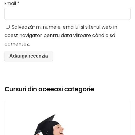
Email
*
Salvează-mi numele, emailul și site-ul web în
acest navigator pentru data viitoare când o să
comentez.
A
l
t
Cursuri din aceeasi categorie
e
r
n
a
t