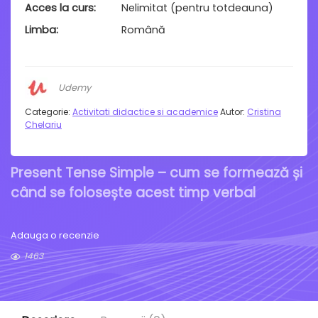
Acces la curs
Nelimitat (pentru totdeauna)
Limba
Română
Udemy
Categorie:
Activitati didactice si academice
Autor:
Cristina
Chelariu
Present Tense Simple – cum se formează și
când se folosește acest timp verbal
Adauga o recenzie
1463