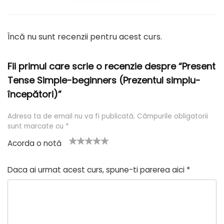
Încă nu sunt recenzii pentru acest curs.
Fii primul care scrie o recenzie despre “Present
Tense Simple-beginners (Prezentul simplu-
începători)”
Adresa ta de email nu va fi publicată.
Câmpurile obligatorii
sunt marcate cu
*
Acorda o notă
U
2
3 din
4 din 5
5 din 5
n
din
5
stele
stele
Daca ai urmat acest curs, spune-ti parerea aici
*
a
5
stele
di
stel
n
e
5