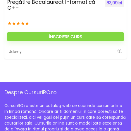
Pregătire Bacalaureat Informatică
83,99
lei
C++
★
★
★
★
★
ÎNSCRIERE CURS
Udemy
Despre CursuriRO.ro
CursuriRO.ro este un catalog web ce cuprinde cursuri online
în limba română. Oricare ar fi domeniul în care dorești să te
specializezi, aici vei găsi cel puțin un curs care să corespundă
cautărilor tale. Cursurile online sunt o modalitate excelentă
de a învăța în ritmul propriu și de a avea acces la o gamă