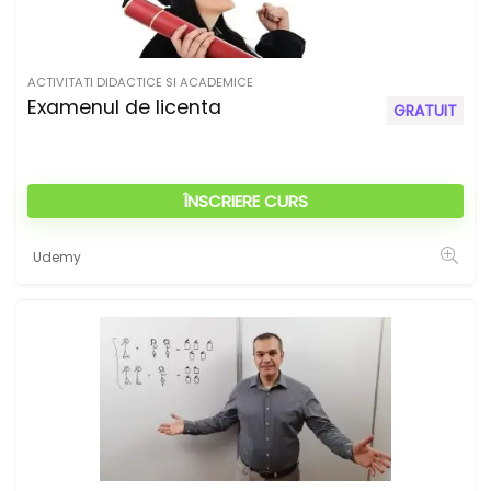
i
v
e
ACTIVITATI DIDACTICE SI ACADEMICE
:
Examenul de licenta
GRATUIT
ÎNSCRIERE CURS
Udemy