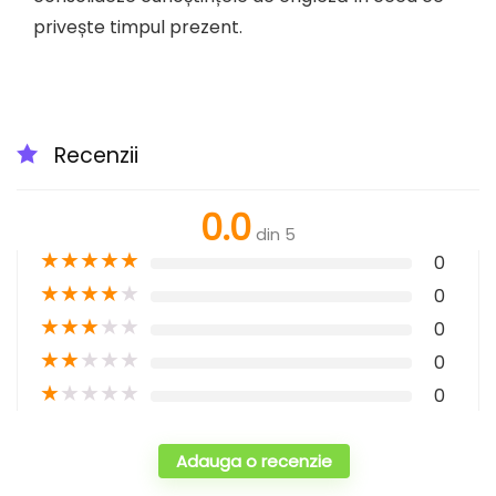
privește timpul prezent.
Recenzii
0.0
din 5
★
★
★
★
★
0
★
★
★
★
★
0
★
★
★
★
★
0
★
★
★
★
★
0
★
★
★
★
★
0
Adauga o recenzie