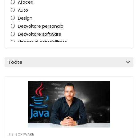
Afaceri
Auto
Design
Dezvoltare personala
Dezvoltare software
Finante si contabilitate
Fotografie si video
IT si software
Toate
Marketing
Productivitate la birou
Sanatate si fitness
Stil de viata
Toate categoriile
IT SI SOFTWARE