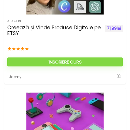
AFACERI
Creează și Vinde Produse Digitale pe
71,99
lei
ETSY
★
★
★
★
★
ÎNSCRIERE CURS
Udemy