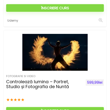
ÎNSCRIERE CURS
Udemy
FOTOGRAFIE SI VIDEO
Controlează lumina – Portret,
599,99
lei
Studio și Fotografia de Nuntă
★
★
★
★
★