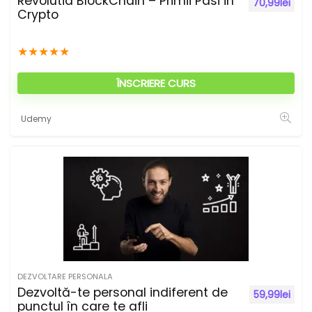
Revolutia BlockChain – Primii Pasi in
70,99
lei
Crypto
★
★
★
★
★
ÎNSCRIERE CURS
Udemy
DEZVOLTARE PERSONALA
Dezvoltă-te personal indiferent de
59,99
lei
punctul în care te afli