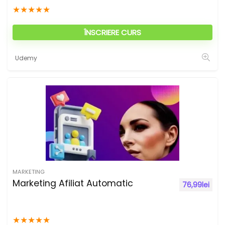
★
★
★
★
★
ÎNSCRIERE CURS
Udemy
MARKETING
Marketing Afiliat Automatic
76,99
lei
★
★
★
★
★