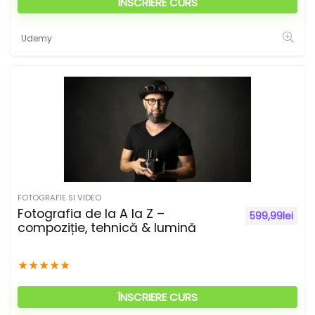
ÎNSCRIERE CURS
Udemy
FOTOGRAFIE SI VIDEO
Fotografia de la A la Z –
599,99
lei
compoziție, tehnică & lumină
★
★
★
★
★
ÎNSCRIERE CURS