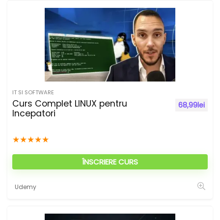
IT SI SOFTWARE
Curs Complet LINUX pentru
68,99
lei
Incepatori
★
★
★
★
★
ÎNSCRIERE CURS
Udemy