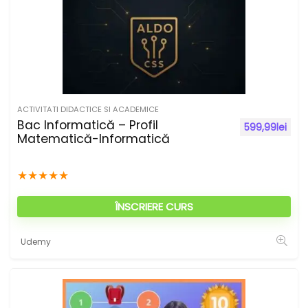
ACTIVITATI DIDACTICE SI ACADEMICE
Bac Informatică – Profil
599,99
lei
Matematică-Informatică
★
★
★
★
★
ÎNSCRIERE CURS
Udemy