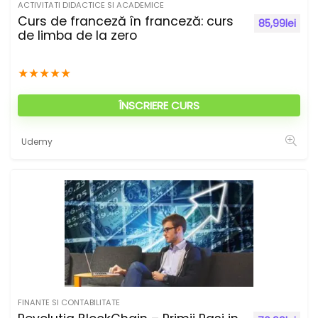
ACTIVITATI DIDACTICE SI ACADEMICE
Curs de franceză în franceză: curs
85,99
lei
de limba de la zero
★
★
★
★
★
ÎNSCRIERE CURS
Udemy
FINANTE SI CONTABILITATE