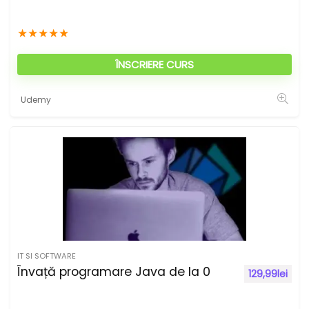
★
★
★
★
★
ÎNSCRIERE CURS
Udemy
IT SI SOFTWARE
Învață programare Java de la 0
129,99
lei