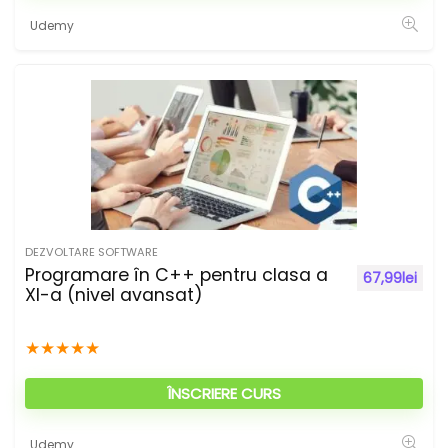
Udemy
DEZVOLTARE SOFTWARE
Programare în C++ pentru clasa a
67,99
lei
XI-a (nivel avansat)
★
★
★
★
★
ÎNSCRIERE CURS
Udemy