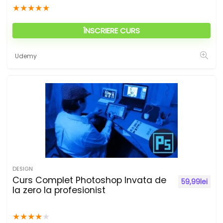
★
★
★
★
★
ÎNSCRIERE CURS
Udemy
DESIGN
Curs Complet Photoshop Invata de
59,99
lei
la zero la profesionist
★
★
★
★
★