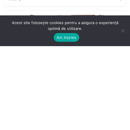
Acest site folosește cookies pentru a asigura o experiență
optimă de utilizare.
Am înţeles
DEZVOLTARE SOFTWARE
Programare în C++ pentru clasa a
82,99
lei
X-a
★
★
★
★
★
ÎNSCRIERE CURS
Udemy