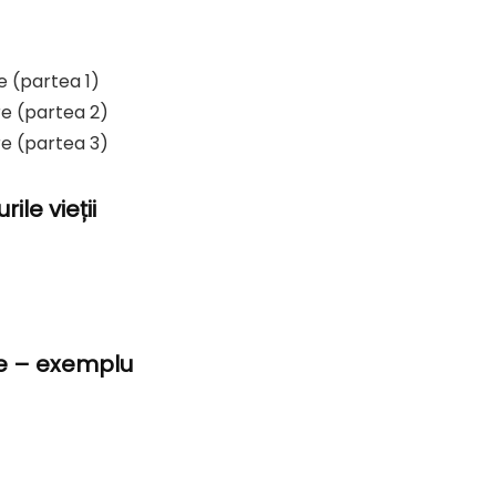
e (partea 1)
re (partea 2)
re (partea 3)
ile vieții
ie – exemplu