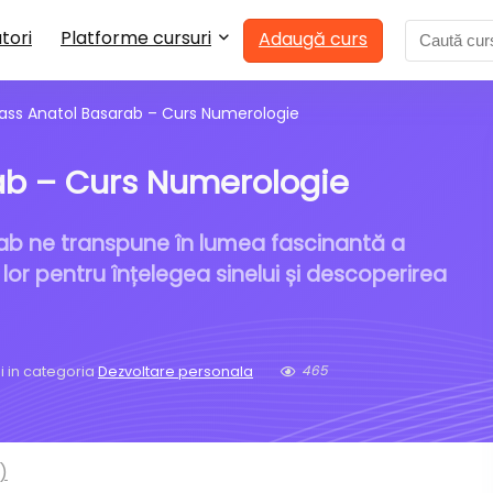
tori
Platforme cursuri
Adaugă curs
ass Anatol Basarab – Curs Numerologie
ab – Curs Numerologie
rab ne transpune în lumea fascinantă a
lor pentru înțelegea sinelui și descoperirea
465
i in categoria
Dezvoltare personala
)