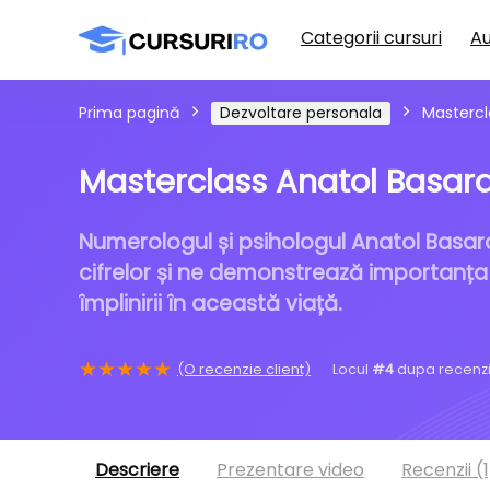
Categorii cursuri
Au
Prima pagină
Dezvoltare personala
Mastercl
Masterclass Anatol Basar
Numerologul și psihologul Anatol Basa
cifrelor și ne demonstrează importanța 
împlinirii în această viață.
★
★
★
★
★
(O recenzie client)
Locul
#4
dupa recenzi
Descriere
Prezentare video
Recenzii (1