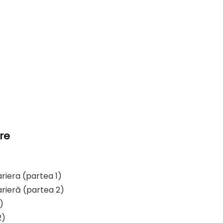
ere
ariera (partea 1)
carieră (partea 2)
)
2)