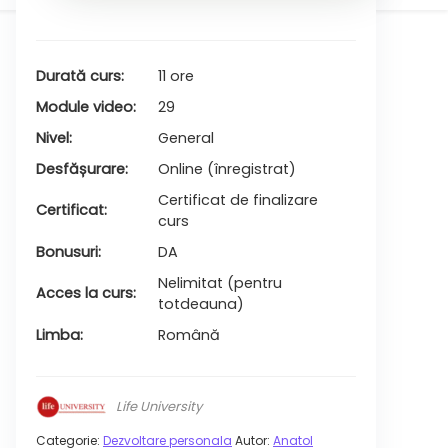
600,00lei.
Durată curs
11 ore
Module video
29
Nivel
General
Desfășurare
Online (înregistrat)
Certificat de finalizare
Certificat
curs
Bonusuri
DA
Nelimitat (pentru
Acces la curs
totdeauna)
Limba
Română
Life University
Categorie:
Dezvoltare personala
Autor:
Anatol