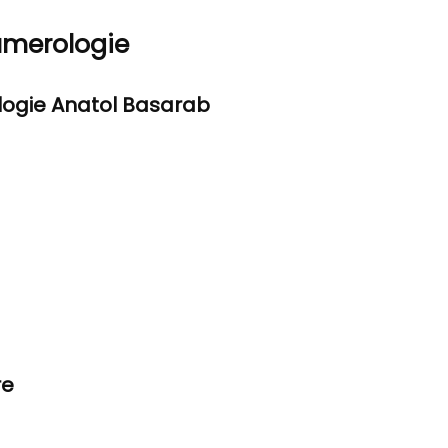
umerologie
ologie Anatol Basarab
re