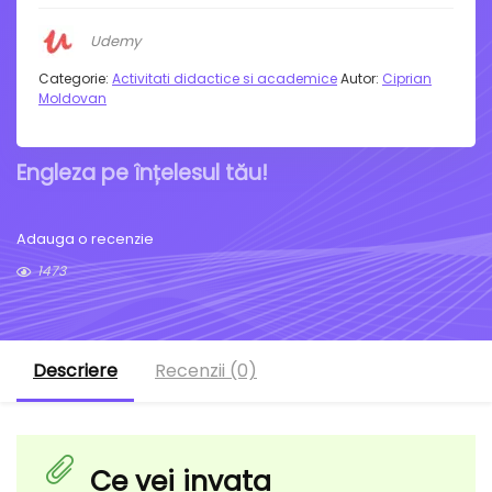
Udemy
Categorie:
Activitati didactice si academice
Autor:
Ciprian
Moldovan
Engleza pe înțelesul tău!
Adauga o recenzie
1473
Descriere
Recenzii (0)
Ce vei invata