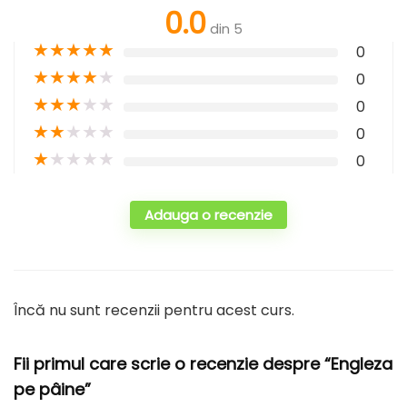
0.0
din 5
★
★
★
★
★
0
★
★
★
★
★
0
★
★
★
★
★
0
★
★
★
★
★
0
★
★
★
★
★
0
Adauga o recenzie
Încă nu sunt recenzii pentru acest curs.
Fii primul care scrie o recenzie despre “Engleza
pe pâine”