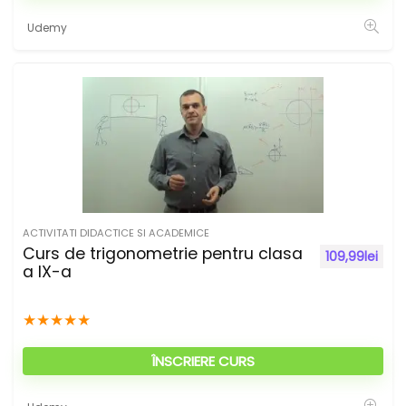
Udemy
ACTIVITATI DIDACTICE SI ACADEMICE
Curs de trigonometrie pentru clasa
109,99
lei
a IX-a
★
★
★
★
★
ÎNSCRIERE CURS