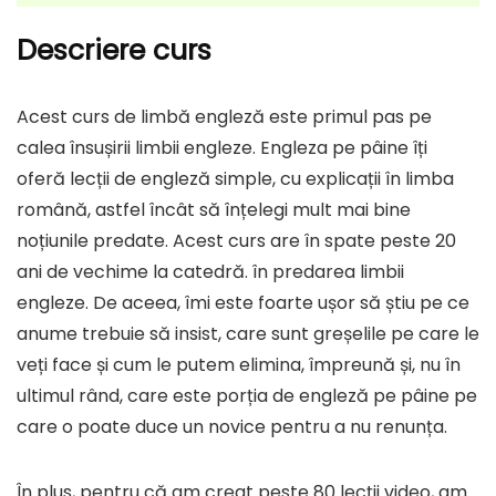
Descriere curs
Acest curs de limbă engleză este primul pas pe
calea însușirii limbii engleze. Engleza pe pâine îți
oferă lecții de engleză simple, cu explicații în limba
română, astfel încât să înțelegi mult mai bine
noțiunile predate. Acest curs are în spate peste 20
ani de vechime la catedră. în predarea limbii
engleze. De aceea, îmi este foarte ușor să știu pe ce
anume trebuie să insist, care sunt greșelile pe care le
veți face și cum le putem elimina, împreună și, nu în
ultimul rând, care este porția de engleză pe pâine pe
care o poate duce un novice pentru a nu renunța.
În plus, pentru că am creat peste 80 lecții video, am