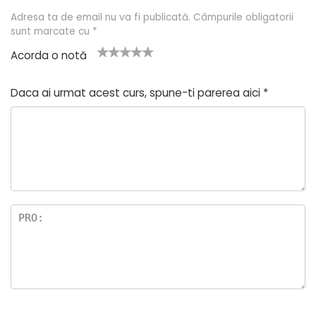
Adresa ta de email nu va fi publicată.
Câmpurile obligatorii
sunt marcate cu
*
Acorda o notă
U
2
3 din
4 din 5
5 din 5
n
din
5
stele
stele
Daca ai urmat acest curs, spune-ti parerea aici
*
a
5
stele
di
stel
n
e
5
st
el
e