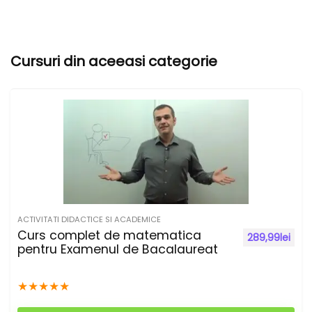
A
l
t
Cursuri din aceeasi categorie
e
r
n
a
t
i
v
e
ACTIVITATI DIDACTICE SI ACADEMICE
:
Curs complet de matematica
289,99
lei
pentru Examenul de Bacalaureat
★
★
★
★
★