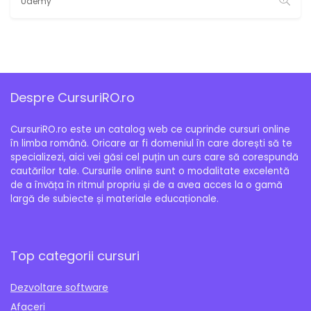
Udemy
Despre CursuriRO.ro
CursuriRO.ro este un catalog web ce cuprinde cursuri online
în limba română. Oricare ar fi domeniul în care dorești să te
specializezi, aici vei găsi cel puțin un curs care să corespundă
cautărilor tale. Cursurile online sunt o modalitate excelentă
de a învăța în ritmul propriu și de a avea acces la o gamă
largă de subiecte și materiale educaționale.
Top categorii cursuri
Dezvoltare software
Afaceri