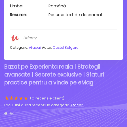
Limba
Română
Resurse
Resurse text de descarcat
Udemy
Categorie:
Afaceri
Autor:
Costel Bulgaru
Bazat pe Experienta reala | Strategii
avansate | Secrete exclusive | Sfaturi
practice pentru a vinde pe eMag
★
★
★
★
★
(O recenzie client)
Locul
#4
dupa recenzii in categoria
Afaceri
110