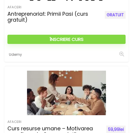
e
AFACERI
:
Antreprenoriat: Primii Pasi (curs
GRATUIT
gratuit)
ÎNSCRIERE CURS
Udemy
AFACERI
Curs resurse umane – Motivarea
59,99
lei