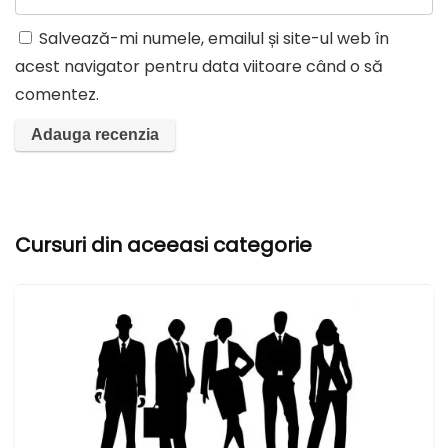
Salvează-mi numele, emailul și site-ul web în
acest navigator pentru data viitoare când o să
comentez.
A
l
t
Cursuri din aceeasi categorie
e
r
n
a
t
i
v