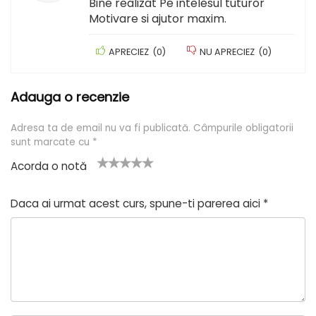
Bine realizat Pe intelesul tuturor
Motivare si ajutor maxim.
APRECIEZ
(
0
)
NU APRECIEZ
(
0
)
Adauga o recenzie
Adresa ta de email nu va fi publicată.
Câmpurile obligatorii
sunt marcate cu
*
Acorda o notă
U
2
3 din
4 din 5
5 din 5
n
din
5
stele
stele
Daca ai urmat acest curs, spune-ti parerea aici
*
a
5
stele
di
stel
n
e
5
st
el