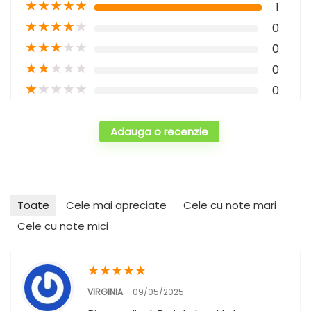
★
★
★
★
★
1
★
★
★
★
★
0
★
★
★
★
★
0
★
★
★
★
★
0
★
★
★
★
★
0
Adauga o recenzie
Toate
Cele mai apreciate
Cele cu note mari
Cele cu note mici
★
★
★
★
★
VIRGINIA
–
09/05/2025