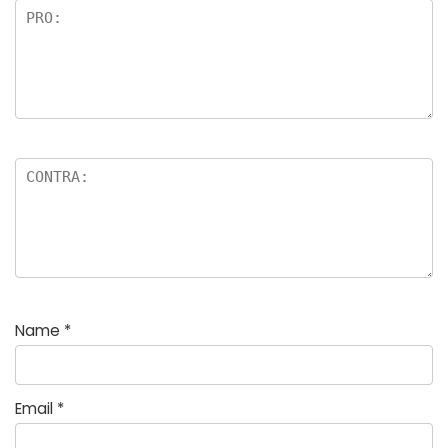
e
Name
*
Email
*