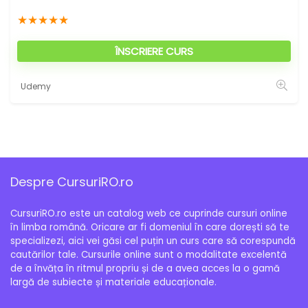
★
★
★
★
★
ÎNSCRIERE CURS
Udemy
Despre CursuriRO.ro
CursuriRO.ro este un catalog web ce cuprinde cursuri online
în limba română. Oricare ar fi domeniul în care dorești să te
specializezi, aici vei găsi cel puțin un curs care să corespundă
cautărilor tale. Cursurile online sunt o modalitate excelentă
de a învăța în ritmul propriu și de a avea acces la o gamă
largă de subiecte și materiale educaționale.