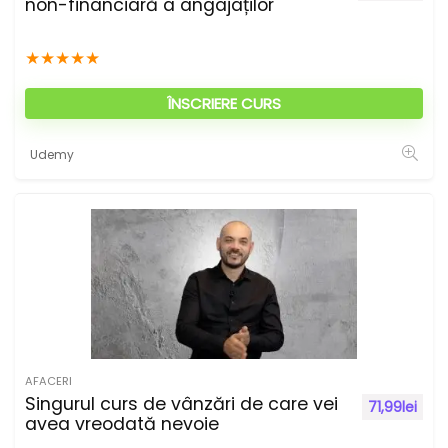
non-financiară a angajaților
★
★
★
★
★
ÎNSCRIERE CURS
Udemy
AFACERI
Singurul curs de vânzări de care vei
71,99
lei
avea vreodată nevoie