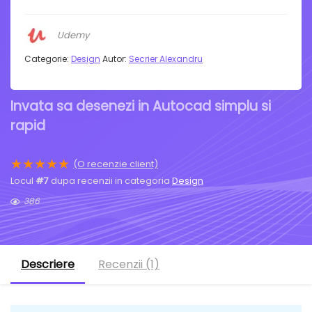
Udemy
Categorie:
Design
Autor:
Secrier Alexandru
Invata sa desenezi in Autocad simplu si
rapid
★
★
★
★
★
(O recenzie client)
Locul
#7
dupa recenzii in categoria
Design
386
Descriere
Recenzii (1)