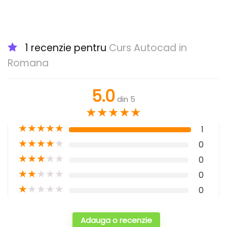
1 recenzie pentru
Curs Autocad in
Romana
5.0
din 5
★
★
★
★
★
★
★
★
★
★
1
★
★
★
★
★
0
★
★
★
★
★
0
★
★
★
★
★
0
★
★
★
★
★
0
Adauga o recenzie