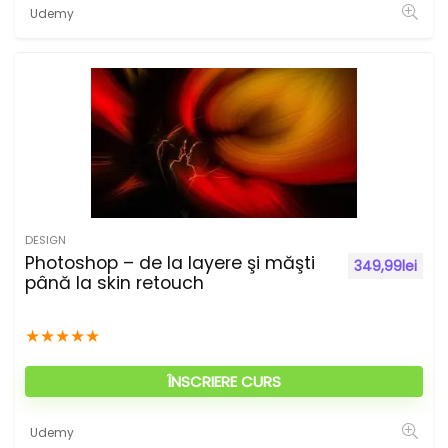
Udemy
DESIGN
Photoshop – de la layere şi măşti
349,99
lei
până la skin retouch
★
★
★
★
★
ÎNSCRIERE CURS
Udemy