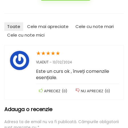
Toate
Cele mai apreciate
Cele cu note mari
Cele cu note mici
★
★
★
★
★
VLADUT
–
13/02/2024
Este un curs ok , înveți comenzile
esențiale.
APRECIEZ
(
0
)
NU APRECIEZ
(
0
)
Adauga o recenzie
Adresa ta de email nu va fi publicată.
Câmpurile obligatorii
sunt marcate cu
*