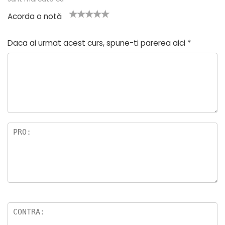
Acorda o notă
U
2
3 din
4 din 5
5 din 5
n
din
5
stele
stele
Daca ai urmat acest curs, spune-ti parerea aici
*
a
5
stele
di
stel
n
e
5
st
el
e