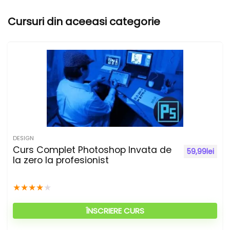
t
Cursuri din aceeasi categorie
e
r
n
a
t
i
v
e
DESIGN
:
Curs Complet Photoshop Invata de
59,99
lei
la zero la profesionist
★
★
★
★
★
ÎNSCRIERE CURS