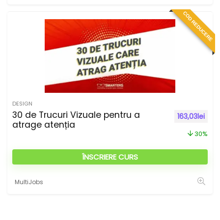
COD REDUCERE
DESIGN
30 de Trucuri Vizuale pentru a
Prețul inițial
Prețu
163,03
lei
atrage atenția
30%
ÎNSCRIERE CURS
MultiJobs