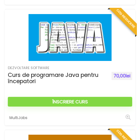
COD REDUCERE
DEZVOLTARE SOFTWARE
Curs de programare Java pentru
70,00
lei
începatori
ÎNSCRIERE CURS
MultiJobs
COD REDUCERE