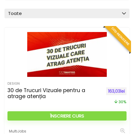
Toate
COD REDUCERE
DESIGN
30 de Trucuri Vizuale pentru a
Prețul inițial
Prețu
163,03
lei
atrage atenția
30%
ÎNSCRIERE CURS
MultiJobs