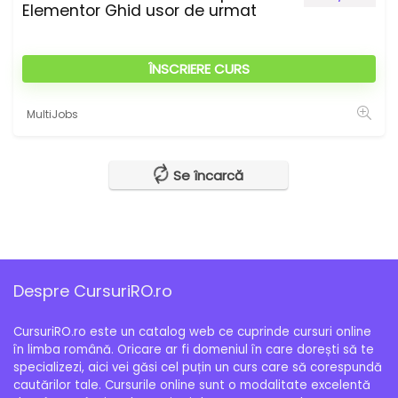
Elementor Ghid usor de urmat
ÎNSCRIERE CURS
MultiJobs
Se încarcă
Despre CursuriRO.ro
CursuriRO.ro este un catalog web ce cuprinde cursuri online
în limba română. Oricare ar fi domeniul în care dorești să te
specializezi, aici vei găsi cel puțin un curs care să corespundă
cautărilor tale. Cursurile online sunt o modalitate excelentă