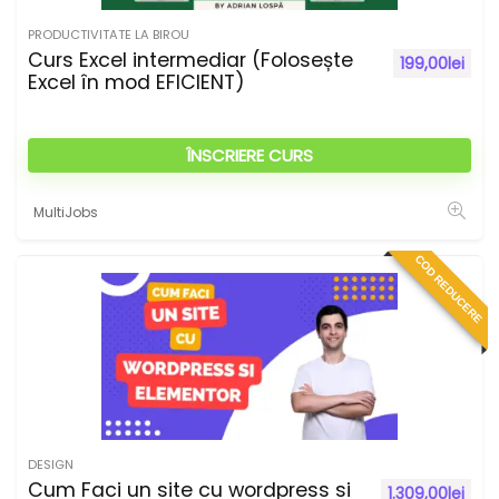
PRODUCTIVITATE LA BIROU
Curs Excel intermediar (Folosește
199,00
lei
Excel în mod EFICIENT)
ÎNSCRIERE CURS
MultiJobs
COD REDUCERE
DESIGN
Cum Faci un site cu wordpress si
1.309,00
lei