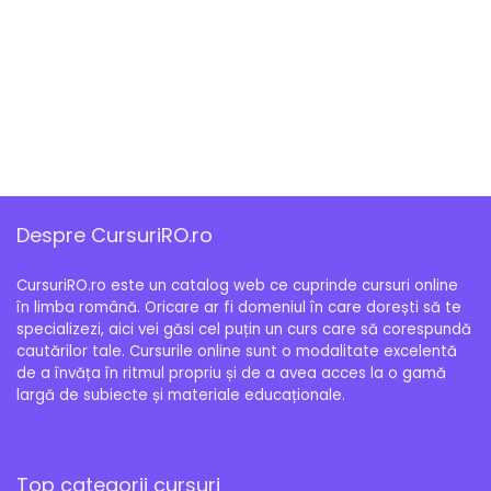
Despre CursuriRO.ro
CursuriRO.ro este un catalog web ce cuprinde cursuri online
în limba română. Oricare ar fi domeniul în care dorești să te
specializezi, aici vei găsi cel puțin un curs care să corespundă
cautărilor tale. Cursurile online sunt o modalitate excelentă
de a învăța în ritmul propriu și de a avea acces la o gamă
largă de subiecte și materiale educaționale.
Top categorii cursuri