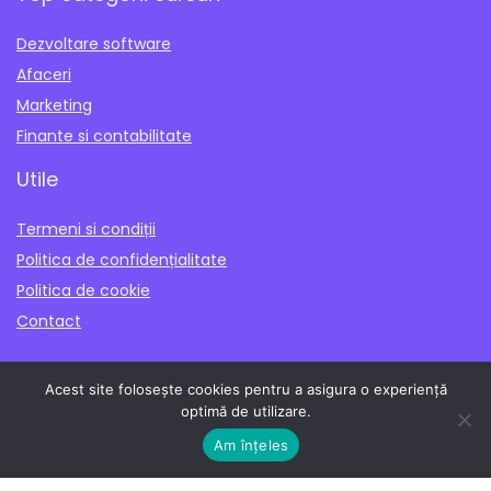
Dezvoltare software
Afaceri
Marketing
Finante si contabilitate
Utile
Termeni si condiții
Politica de confidențialitate
Politica de cookie
Contact
Acest site folosește cookies pentru a asigura o experiență
optimă de utilizare.
Abonează-te pentru a afla când sunt
Am înţeles
adăugate cursuri noi